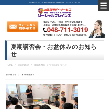
放課後等デイサービス 体幹・脳幹を鍛える人財育成塾 ソーシャルブレインズ
夏期講習会・お盆休みのお知ら
せ
HOME
>
information
>
夏期講習会・お盆休みのお知らせ
18.08.05 |
information